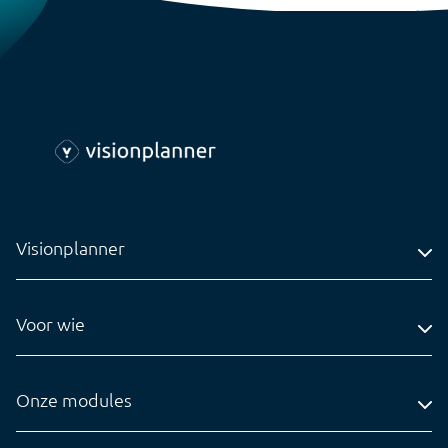
Visionplanner
Adres
Voor wie
Contact
Accountantskantoren
Tel: 0318-545020
Administratiekantoren
Onze modules
info@visionplanner.com
Ondernemingen
Compilation