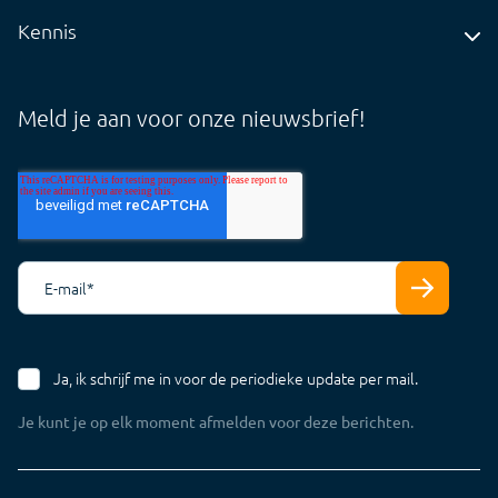
Insights
Kennis
Audit
Blog
Core
Whitepapers
Meld je aan voor onze nieuwsbrief!
Tarieven
Support Cloud
Support Offline
E-mail
*
Ja, ik schrijf me in voor de periodieke update per mail.
Je kunt je op elk moment afmelden voor deze berichten.