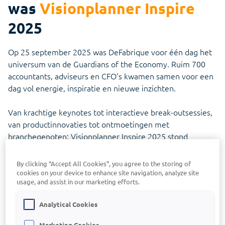
was
Visionplanner Inspire
Podcast
Ga direct naar Mijn Infine voor updates en support
Experts
Visionplanner PBC
Luister mee en ontdek hoe de accountancy van
Maak kennis met onze accountancy experts
2025
morgen vorm krijgt
Ontvang in één keer compleet en correct
Visionplanner Offline
klantinformatie
Ontdek waar je terecht kunt voor je vragen over
Kwaliteit
Op 25 september 2025 was DeFabrique voor één dag het
Visionplanner Fans
Visionplanner Offline
Kwaliteit staat bij ons centraal
universum van de Guardians of the Economy. Ruim 700
Visionplanner App
Hoe ervaren onze klanten Visionplanner? Je leest
het hier.
Altijd inzicht én eenvoudig mobiel ondertekenen
accountants, adviseurs en CFO’s kwamen samen voor een
MLE
Vacatures
dag vol energie, inspiratie en nieuwe inzichten.
Ontdek waar je terecht kunt voor je vragen over
Kom werken bij Visionplanner
MLE
VAIA by Visionplanner
De geavanceerde AI-assistent die je helpt bij het
Van krachtige keynotes tot interactieve break-outsessies,
Contact
vertalen van cijfers naar inzicht
van productinnovaties tot ontmoetingen met
Bel of mail ons voor al je vragen
branchegenoten: Visionplanner Inspire 2025 stond
Voor ondernemingen
volledig in het teken van kennis delen, krachten bundelen
Visionplanner & Humanitas
Slimme rapportages die je ondersteunen in je groei
en superpowers opladen.
By clicking “Accept All Cookies”, you agree to the storing of
Kleine hulp, groot verschil in financiën
cookies on your device to enhance site navigation, analyze site
Lees hier het complete verslag van Visionplanner
Connect Center
usage, and assist in our marketing efforts.
Inspire 2025
Verbind Visionplanner direct met al je bronnen
Analytical Cookies
Visionplanner tarieven
Marketing Cookies