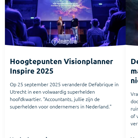
Hoogtepunten Visionplanner
De
Inspire 2025
ma
n
Op 25 september 2025 veranderde DeFabrique in
Utrecht in een volwaardig superhelden
Vra
hoofdkwartier. "Accountants, jullie zijn de
doo
superhelden voor ondernemers in Nederland."
rui
of 
ver