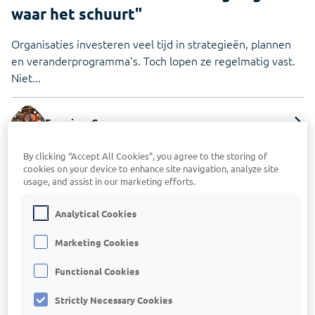
Zie in één oogopslag welk tarief voor jouw kantoor
waar het schuurt"
van toepassing is
Organisaties investeren veel tijd in strategieën, plannen
Infine
en veranderprogramma's. Toch lopen ze regelmatig vast.
On-premise software voor samenstellen van
Niet...
jaarrekeningen
Francisca Grun
By clicking “Accept All Cookies”, you agree to the storing of
cookies on your device to enhance site navigation, analyze site
usage, and assist in our marketing efforts.
Analytical Cookies
Marketing Cookies
Functional Cookies
27 juli 2026
Dashboards
Strictly Necessary Cookies