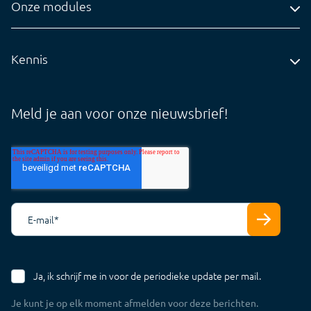
Administratiekantoren
Onze modules
info@visionplanner.com
Ondernemingen
Compilation
Insights
Kennis
Audit
Blog
Core
Whitepapers
Meld je aan voor onze nieuwsbrief!
Tarieven
Support Cloud
Support Offline
E-mail
*
Ja, ik schrijf me in voor de periodieke update per mail.
Je kunt je op elk moment afmelden voor deze berichten.