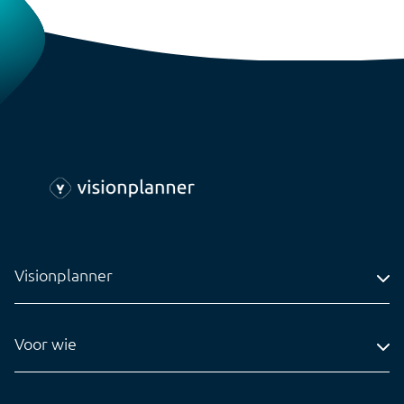
Visionplanner
Adres
Voor wie
Contact
Accountantskantoren
Tel: 0318-545020