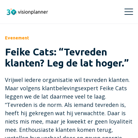
Evenement
Producten
Feike Cats: “Tevreden
Visionplanner Compilation
Inzichten
klanten? Leg de lat hoger.”
Snel en betrouwbaar samenstellen
Events
Training & Support
Vrijwel iedere organisatie wil tevreden klanten.
Visionplanner Core
Meld je aan voor Visionplanner events, webinars
Maar volgens klantbelevingsexpert Feike Cats
of een demo
Makkelijk en snel je administraties beheren
Trainingen
Over ons
leggen we de lat daarmee veel te laag.
Boek hier je Visionplanner training
“Tevreden is de norm. Als iemand tevreden is,
Blogs
Visionplanner Insights
Over ons
heeft hij gekregen wat hij verwachtte. Daar is
Opinie en verdieping over de
Inzichten voor de beste adviezen en beslissingen
Visionplanner Cloud
Maak kennis met Visionplanner
niets mis mee, maar je kweekt er geen loyaliteit
accountancybranche
Ontdek waar je terecht kunt voor je vragen over
mee. Enthousiaste klanten komen terug,
Visionplanner Audit
Visionplanner Cloud
Management team