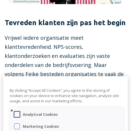
Connect Center
Verbind Visionplanner direct met al je bronnen
Tevreden klanten zijn pas het begin
Visionplanner tarieven
Zie in één oogopslag welk tarief voor jouw
Vrijwel iedere organisatie meet
kantoor van toepassing is
klanttevredenheid. NPS-scores,
Infine
klantonderzoeken en evaluaties zijn vaste
On-premise software voor samenstellen van
onderdelen van de bedrijfsvoering. Maar
jaarrekeningen
volgens Feike besteden organisaties te vaak de
meeste aandacht aan klanten die níét tevreden
By clicking “Accept All Cookies”, you agree to the storing of
zijn.
cookies on your device to enhance site navigation, analyze site
usage, and assist in our marketing efforts.
“Op zich niet gek, natuurlijk wil je weten wat er
Analytical Cookies
mis is. Maar ik stel liever twee andere vragen:
Marketing Cookies
zou je opnieuw voor ons kiezen en zou je ons