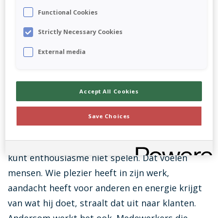
aanraden? En ik ben vooral benieuwd waarom
Functional Cookies
iemand 'ja' zegt. Daar kun je minstens zoveel en
Strictly Necessary Cookies
misschien zelfs meer van leren.”
External media
Enthousiaste klanten beginnen bij
enthousiaste medewerkers
Accept All Cookies
Volgens Feike ontstaat klantbeleving niet door
Save Choices
een slim proces of een mooie strategie, maar
begint het dichterbij: op jouw werkvloer. “Je
kunt enthousiasme niet spelen. Dat voelen
mensen. Wie plezier heeft in zijn werk,
aandacht heeft voor anderen en energie krijgt
van wat hij doet, straalt dat uit naar klanten.