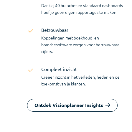
Centraal grip houden op cijfers, proces en
gebruikers.
Kwaliteit
Slimme functies helpen je om de
rapportagekwaliteit te verhogen.
Samenwerking
Makkelijk samenwerken door rollen en rechten
instellen en taakverdeling.
Ontdek Visionplanner Core