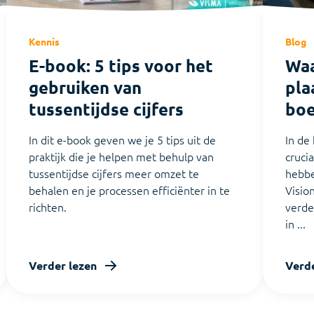
Kennis
Blog
E-book: 5 tips voor het
Waa
gebruiken van
pla
tussentijdse cijfers
bo
In dit e-book geven we je 5 tips uit de
In de 
praktijk die je helpen met behulp van
cruci
tussentijdse cijfers meer omzet te
hebbe
behalen en je processen efficiënter in te
Visio
richten.
verde
in ...
Verder lezen
Verde