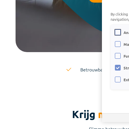
De geavanceerde AI-assistent die je helpt
bij het vertalen van cijfers naar inzicht
By clicking
navigation,
Connect Center
An
Verbind Visionplanner direct met al je
bronnen
Ma
Infine
Fu
On-premise software voor samenstellen
van jaarrekeningen
St
Betrouwbare jaarreken
Ex
Krijg
meer t
Slimme betrouwbare