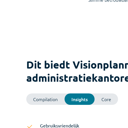
Dit biedt Visionplan
administratiekantor
Compilation
Insights
Core
Grip