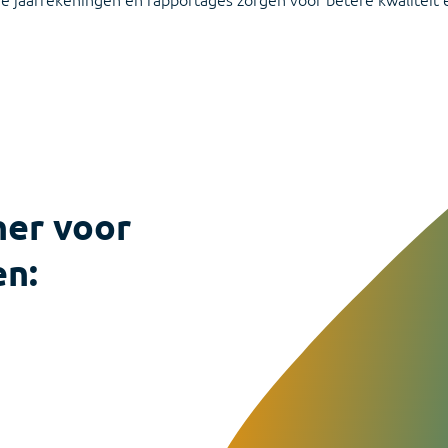
On-premise software voor samens
ner voor
en: