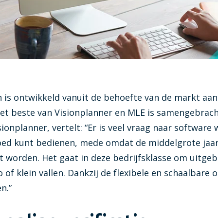
Visionplanner tarieven
Zie in één oogopslag welk tarie
Infine
On-premise software voor same
 is ontwikkeld vanuit de behoefte van de markt aan
het beste van Visionplanner en MLE is samengebrach
onplanner, vertelt: “Er is veel vraag naar software
ed kunt bedienen, mede omdat de middelgrote jaar
 worden. Het gaat in deze bedrijfsklasse om uitgeb
 of klein vallen. Dankzij de flexibele en schaalbare
n.”