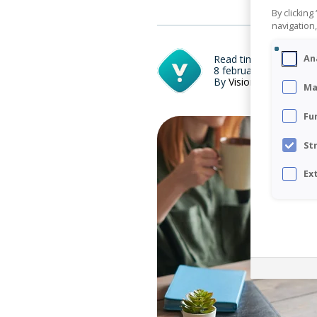
VAIA by Visionplanner
By clicking
De geavanceerde AI-assistent die je helpt
navigation,
bij het vertalen van cijfers naar inzicht
Read time 1 min
An
Connect Center
8 februari 2023, Last 
By
Visionplanner
Verbind Visionplanner direct met al je
Ma
bronnen
Fu
Infine
St
On-premise software voor samenstellen
van jaarrekeningen
Ex