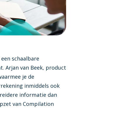
f voor jouw kantoor van toepassing is
nstellen van jaarrekeningen
 een schaalbare
t. Arjan van Beek, product
 waarmee je de
rekening inmiddels ook
reidere informatie dan
 opzet van Compilation