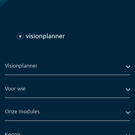
Visionplanner
Adres
Voor wie
Contact
Accountantskantoren
Tel: 0318-545020
Administratiekantoren
Onze modules
info@visionplanner.com
Ondernemingen
Compilation
Insights
Kennis