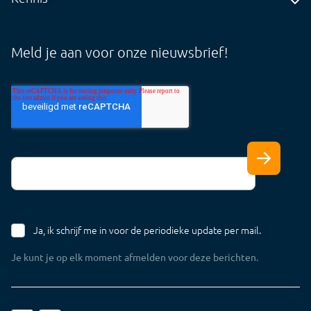
Audit
Blog
Core
Whitepapers
Meld je aan voor onze nieuwsbrief!
Tarieven
Support Cloud
Support Offline
E-mail
*
Ja, ik schrijf me in voor de periodieke update per mail.
Je kunt je op elk moment afmelden voor deze berichten.