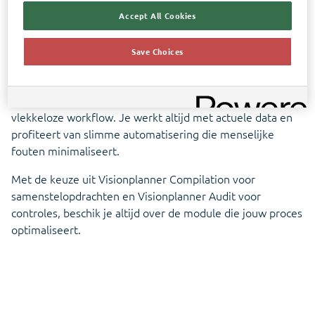
De
nieuwe standaard
in
Accept All Cookies
accountancysoftware
Save Choices
Bij Visionplanner staat jouw efficiëntie centraal. Of je nu
jaarrekeningen samenstelt of complexe controles
uitvoert; onze cloud-oplossingen zorgen voor een
vlekkeloze workflow. Je werkt altijd met actuele data en
profiteert van slimme automatisering die menselijke
fouten minimaliseert.
Met de keuze uit Visionplanner Compilation voor
samenstelopdrachten en Visionplanner Audit voor
controles, beschik je altijd over de module die jouw proces
optimaliseert.