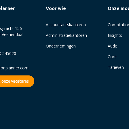
planner
Voor wie
Onze mo
Accountantskantoren
Compilatio
sgracht 156
 Veenendaal
Administratiekantoren
Insights
Ondernemingen
Audit
8-545020
Core
Tarieven
sionplanner.com