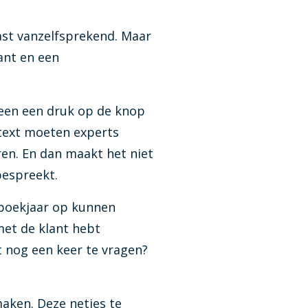
aast vanzelfsprekend. Maar
f voor jouw kantoor van toepassing is
ant en een
nstellen van jaarrekeningen
leen een druk op de knop
ntext moeten experts
ren. En dan maakt het niet
bespreekt.
 boekjaar op kunnen
met de klant hebt
t nog een keer te vragen?
maken. Deze netjes te