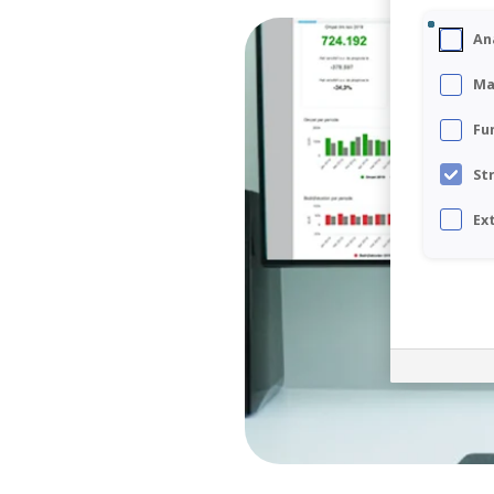
VAIA by Visionplanner
De geavanceerde AI-assistent die je helpt
An
bij het vertalen van cijfers naar inzicht
Ma
Connect Center
Fu
Verbind Visionplanner direct met al je
bronnen
St
Infine
Ex
On-premise software voor samenstellen
van jaarrekeningen