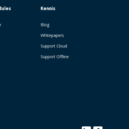
dules
Kennis
n
Blog
Whitepapers
Support Cloud
Support Offline
Maak een afspraak
Login NL