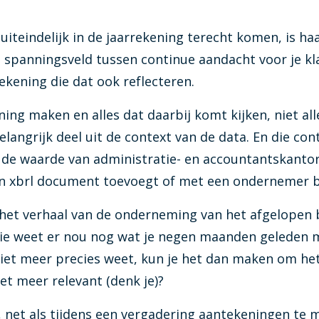
Visionplanner tarieven
n uiteindelijk in de jaarrekening terecht komen, is h
Zie in één oogopslag welk tarie
en spanningsveld tussen continue aandacht voor je kl
Infine
ekening die dat ook reflecteren.
On-premise software voor same
ing maken en alles dat daarbij komt kijken, niet al
elangrijk deel uit de context van de data. En die co
ft de waarde van administratie- en accountantskanto
 een xbrl document toevoegt of met een ondernemer 
t het verhaal van de onderneming van het afgelopen
wie weet er nou nog wat je negen maanden geleden 
niet meer precies weet, kun je het dan maken om he
et meer relevant (denk je)?
, net als tijdens een vergadering aantekeningen te 