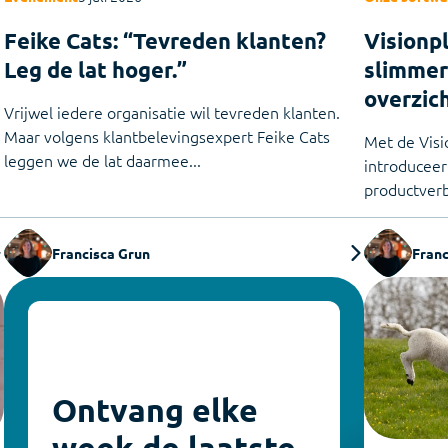
Feike Cats: “Tevreden klanten?
Visionp
Leg de lat hoger.”
slimmer
overzic
Vrijwel iedere organisatie wil tevreden klanten.
Maar volgens klantbelevingsexpert Feike Cats
Met de Vis
leggen we de lat daarmee...
introduceer
productverb
Francisca Grun
Franc
Ontvang elke
week de laatste