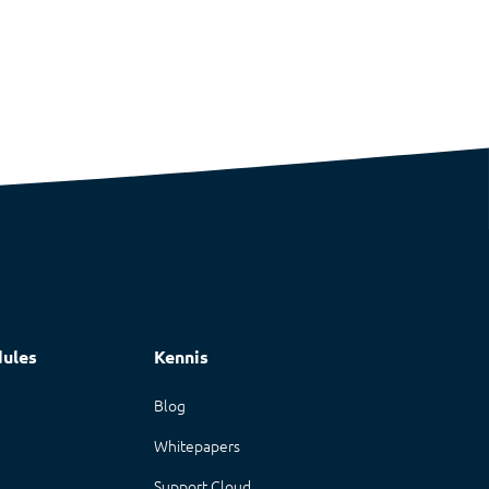
ules
Kennis
n
Blog
Whitepapers
Support Cloud