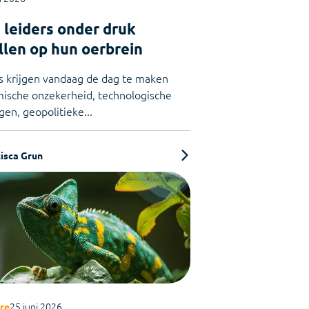
tellen van jaarrekeningen
leiders onder druk
llen op hun oerbrein
s krijgen vandaag de dag te maken
ische onzekerheid, technologische
gen, geopolitieke...
isca Grun
25 juni 2026
re