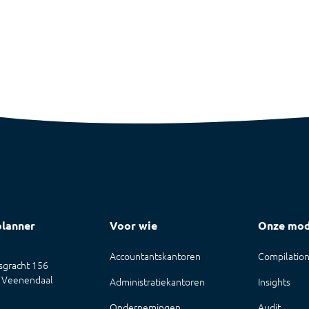
planner
Voor wie
Onze mod
Accountantskantoren
Compilatio
gracht 156
 Veenendaal
Administratiekantoren
Insights
Ondernemingen
Audit