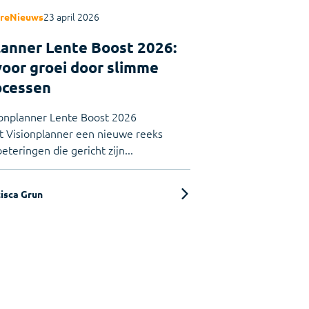
23 april 2026
re
Nieuws
lanner Lente Boost 2026:
voor groei door slimme
ocessen
onplanner Lente Boost 2026
t Visionplanner een nieuwe reeks
teringen die gericht zijn...
isca Grun