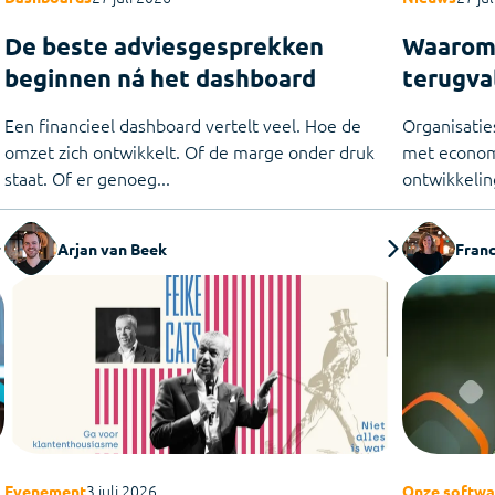
On-premise software voor samens
De beste adviesgesprekken
Waarom 
beginnen ná het dashboard
terugva
Een financieel dashboard vertelt veel. Hoe de
Organisatie
omzet zich ontwikkelt. Of de marge onder druk
met econom
staat. Of er genoeg...
ontwikkelin
Arjan van Beek
Franc
3 juli 2026
Evenement
Onze softwa