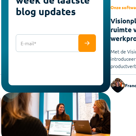
Onze softwa
blog updates
Visionp
ruimte 
werkpr
E-mail
*
Met de Visi
introduceer
productverbe
Franc