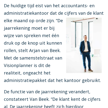
Whitepapers
Vereenvoudigt je controlewerk, zorgt voor
De huidige tijd eist van het accountants- en
Maak kennis met ons Management team
Achtergronden voor slim softwaregebruik
naleving van regels en geeft helder inzicht
Infine Software
administratiekantoor dat de cijfers van de klant
Ga direct naar Mijn Infine voor updates en
Experts
Podcast
Visionplanner PBC
support
elke
maand op orde zijn. “De
Maak kennis met onze accountancy experts
Luister mee en ontdek hoe de accountancy van
Ontvang in één keer compleet en correct
jaarrekening moet er bij
morgen vorm krijgt
klantinformatie
Visionplanner Offline
wijze van spreken met één
Kwaliteit
Ontdek waar je terecht kunt voor je vragen over
Visionplanner Fans
druk op de knop uit kunnen
Visionplanner App
Visionplanner Offline
Kwaliteit staat bij ons centraal
Hoe ervaren onze klanten Visionplanner? Je leest
Altijd inzicht én eenvoudig mobiel ondertekenen
rollen, stelt Arjan van Beek.
het hier.
MLE
Vacatures
Met de samenstelstraat van
VAIA by Visionplanner
Ontdek waar je terecht kunt voor je vragen over
Kom werken bij Visionplanner
Visionplanner is dit de
MLE
De geavanceerde AI-assistent die je helpt bij het
realiteit, ongeacht het
vertalen van cijfers naar inzicht
Contact
administratiepakket dat het kantoor gebruikt.
Bel of mail ons voor al je vragen
Voor ondernemingen
De functie van de jaarrekening verandert,
Slimme rapportages die je ondersteunen in je
Visionplanner & Humanitas
groei
constateert Van Beek. “De klant kent de cijfers
Kleine hulp, groot verschil in financiën
al. De jaarrekening heeft zich hierdoor