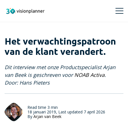
Het verwachtingspatroon
Producten
van de klant verandert.
Visionplanner Compilation
Inzichten
Snel en betrouwbaar samenstellen
Dit interview met onze Productspecialist Arjan
Events
Training & Support
van Beek is geschreven voor
NOAB Activa
.
Visionplanner Core
Meld je aan voor Visionplanner events, webinars
Door: Hans Pieters
of een demo
Makkelijk en snel je administraties beheren
Trainingen
Over ons
Boek hier je Visionplanner training
Blogs
Visionplanner Insights
Over ons
Opinie en verdieping over de
Read time 3 min
Inzichten voor de beste adviezen en beslissingen
Visionplanner Cloud
Maak kennis met Visionplanner
18 januari 2019, Last updated 7 april 2026
accountancybranche
By
Arjan van Beek
Ontdek waar je terecht kunt voor je vragen over
Visionplanner Audit
Visionplanner Cloud
Management team