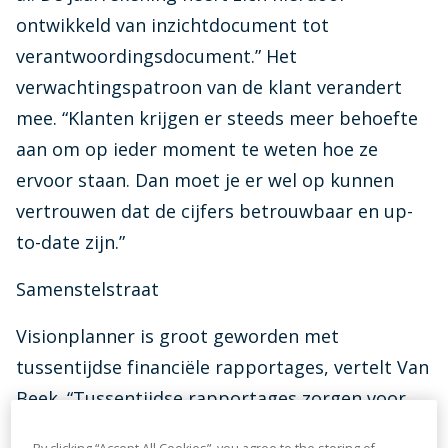
Connect Center
ontwikkeld van inzichtdocument tot
Verbind Visionplanner direct met al je bronnen
verantwoordingsdocument.” Het
Visionplanner tarieven
verwachtingspatroon van de klant verandert
Zie in één oogopslag welk tarief voor jouw
mee. “Klanten krijgen er steeds meer behoefte
kantoor van toepassing is
aan om op ieder moment te weten hoe ze
ervoor staan. Dan moet je er wel op kunnen
Infine
vertrouwen dat de cijfers betrouwbaar en up-
On-premise software voor samenstellen van
jaarrekeningen
to-date zijn.”
Samenstelstraat
Visionplanner is groot geworden met
tussentijdse financiële rapportages, vertelt Van
Beek. “Tussentijdse rapportages zorgen voor
meer advies-uren. Het is een kapstok voor een