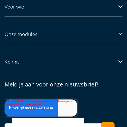
Voor wie
Contact
Accountantskantoren
Tel: 0318-545020
Administratiekantoren
info@visionplanner.com
Onze modules
Ondernemingen
Compilation
Insights
Kennis
Audit
Blog
Core
Whitepapers
Meld je aan voor onze nieuwsbrief!
Tarieven
Support Cloud
Support Offline