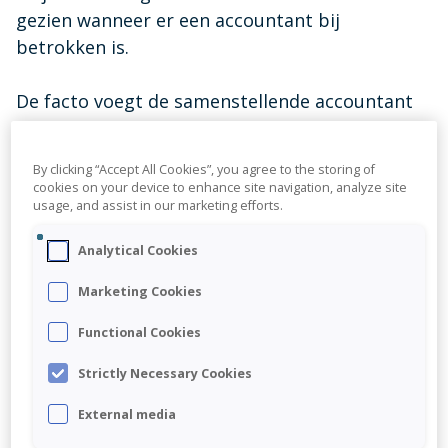
Connect Center
gezien wanneer er een accountant bij
Verbind Visionplanner direct met al je bronnen
betrokken is.
Visionplanner tarieven
De facto voegt de samenstellende accountant
Zie in één oogopslag welk tarief voor jouw
wel degelijk zekerheid toe aan de jaarrekening.
kantoor van toepassing is
Logisch, gegeven de werkzaamheden die
By clicking “Accept All Cookies”, you agree to the storing of
worden verricht om te zorgen dat de cijfers
Infine
cookies on your device to enhance site navigation, analyze site
usage, and assist in our marketing efforts.
betrouwbaar zijn. Des te teleurstellender dat
On-premise software voor samenstellen van
jaarrekeningen
stakeholders worden afgescheept met een
Analytical Cookies
lullige samenstellingsverklaring. Daarmee blijft
volledig onzichtbaar dat:
Marketing Cookies
Functional Cookies
Strictly Necessary Cookies
Read time 2 min
8 mei 2025, Last updated 8 april 2026
By
Joris Joppe
External media