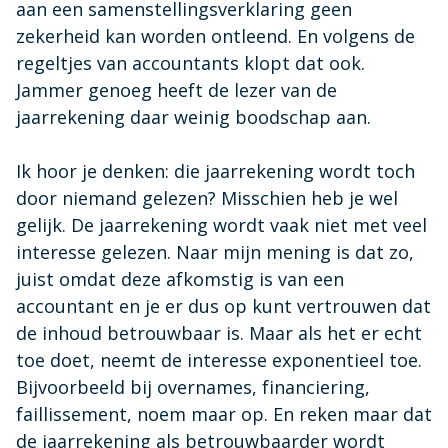
Whitepapers
aan een samenstellingsverklaring geen
Vereenvoudigt je controlewerk, zorgt voor
Maak kennis met ons Management team
Achtergronden voor slim softwaregebruik
naleving van regels en geeft helder inzicht
zekerheid kan worden ontleend. En volgens de
Infine Software
regeltjes van accountants klopt dat ook.
Ga direct naar Mijn Infine voor updates en
Experts
Podcast
Visionplanner PBC
support
Jammer genoeg heeft de lezer van de
Maak kennis met onze accountancy experts
Luister mee en ontdek hoe de accountancy van
Ontvang in één keer compleet en correct
jaarrekening daar weinig boodschap aan.
morgen vorm krijgt
klantinformatie
Visionplanner Offline
Kwaliteit
Ontdek waar je terecht kunt voor je vragen over
Ik hoor je denken: die jaarrekening wordt toch
Visionplanner Fans
Visionplanner App
Visionplanner Offline
Kwaliteit staat bij ons centraal
door niemand gelezen? Misschien heb je wel
Hoe ervaren onze klanten Visionplanner? Je leest
Altijd inzicht én eenvoudig mobiel ondertekenen
het hier.
gelijk. De jaarrekening wordt vaak niet met veel
MLE
Vacatures
interesse gelezen. Naar mijn mening is dat zo,
VAIA by Visionplanner
Ontdek waar je terecht kunt voor je vragen over
Kom werken bij Visionplanner
juist omdat deze afkomstig is van een
MLE
De geavanceerde AI-assistent die je helpt bij het
vertalen van cijfers naar inzicht
accountant en je er dus op kunt vertrouwen dat
Contact
de inhoud betrouwbaar is. Maar als het er echt
Bel of mail ons voor al je vragen
Voor ondernemingen
toe doet, neemt de interesse exponentieel toe.
Slimme rapportages die je ondersteunen in je
Bijvoorbeeld bij overnames, financiering,
Visionplanner & Humanitas
groei
faillissement, noem maar op. En reken maar dat
Kleine hulp, groot verschil in financiën
de jaarrekening als betrouwbaarder wordt