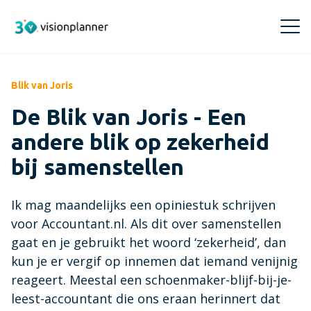
Blik van Joris
Producten
De Blik van Joris - Een
Visionplanner Compilation
Inzichten
andere blik op zekerheid
Snel en betrouwbaar samenstellen
bij samenstellen
Events
Training & Support
Visionplanner Core
Meld je aan voor Visionplanner events, webinars
Ik mag maandelijks een opiniestuk schrijven
of een demo
Makkelijk en snel je administraties beheren
Trainingen
Over ons
voor Accountant.nl. Als dit over samenstellen
Boek hier je Visionplanner training
gaat en je gebruikt het woord ‘zekerheid’, dan
Blogs
Visionplanner Insights
Over ons
kun je er vergif op innemen dat iemand venijnig
Opinie en verdieping over de
Inzichten voor de beste adviezen en beslissingen
Visionplanner Cloud
Maak kennis met Visionplanner
accountancybranche
reageert. Meestal een schoenmaker-blijf-bij-je-
Ontdek waar je terecht kunt voor je vragen over
leest-accountant die ons eraan herinnert dat
Visionplanner Audit
Visionplanner Cloud
Management team