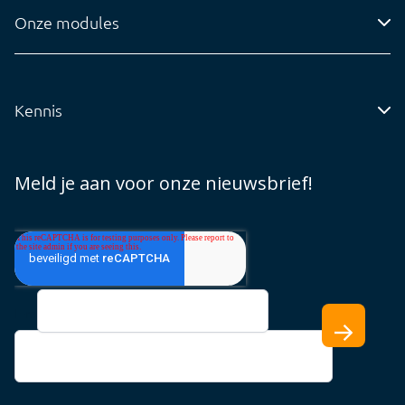
Administratiekantoren
info@visionplanner.com
Onze modules
Ondernemingen
Compilation
Insights
Kennis
Audit
Blog
Core
Whitepapers
Meld je aan voor onze nieuwsbrief!
Tarieven
Support Cloud
Support Offline
E-mail
*