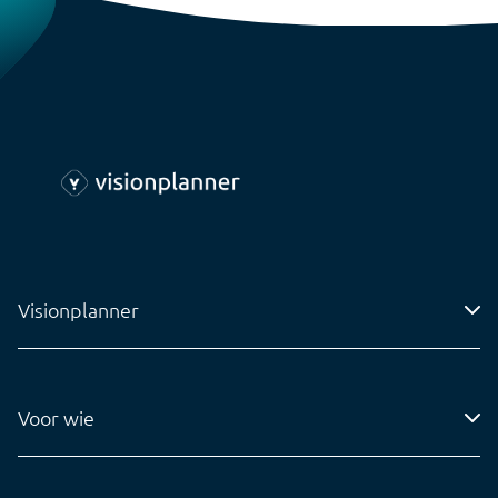
Visionplanner
Adres
Voor wie
Contact
Accountantskantoren
Tel: 0318-545020