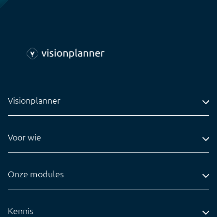
Visionplanner
Adres
Voor wie
Contact
Accountantskantoren
Tel: 0318-545020
Administratiekantoren
Onze modules
info@visionplanner.com
Ondernemingen
Compilation
Insights
Kennis