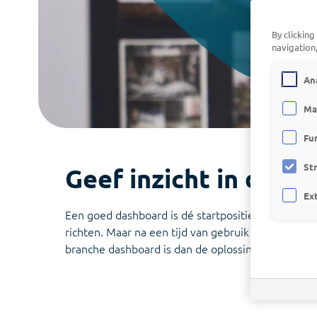
De geavanceerde AI-assistent die je helpt
bij het vertalen van cijfers naar inzicht
By clicking
navigation,
Connect Center
An
Verbind Visionplanner direct met al je
bronnen
Ma
Infine
Fu
On-premise software voor samenstellen
van jaarrekeningen
St
Geef inzicht in de r
Ex
Een goed dashboard is dé startpositie voor een go
richten. Maar na een tijd van gebruik willen jij en 
branche dashboard is dan de oplossing.