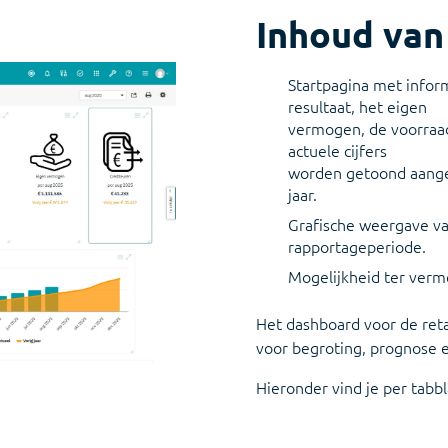
On-premise software voor samens
Inhoud van
Startpagina met infor
resultaat, het eigen
vermogen, de voorraad
actuele cijfers
worden getoond aangev
jaar.
Grafische weergave va
rapportageperiode.
Mogelijkheid ter verm
Het dashboard voor de reta
voor begroting, prognose e
Hieronder vind je per tabb