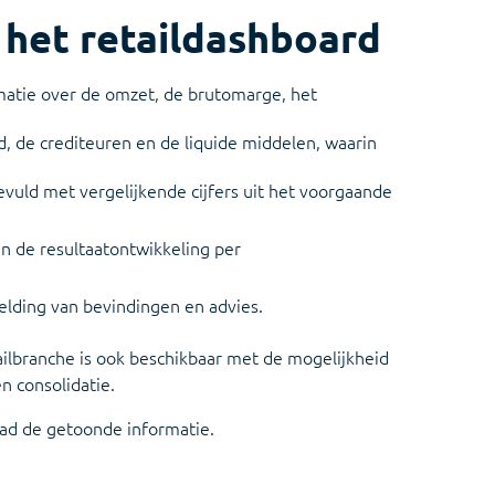
tellen van jaarrekeningen
 het retaildashboard
matie over de omzet, de brutomarge, het
, de crediteuren en de liquide middelen, waarin
uld met vergelijkende cijfers uit het voorgaande
n de resultaatontwikkeling per
elding van bevindingen en advies.
ilbranche is ook beschikbaar met de mogelijkheid
n consolidatie.
lad de getoonde informatie.