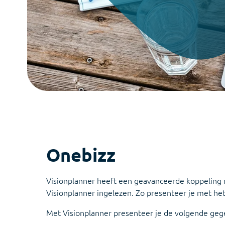
De geavanceerde AI-assistent die je helpt
bij het vertalen van cijfers naar inzicht
Connect Center
Verbind Visionplanner direct met al je
bronnen
Infine
On-premise software voor samenstellen
van jaarrekeningen
Onebizz
Visionplanner heeft een geavanceerde koppeling m
Visionplanner ingelezen. Zo presenteer je met het
Met Visionplanner presenteer je de volgende geg