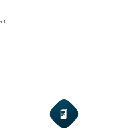
On-premise software voor samens
en)