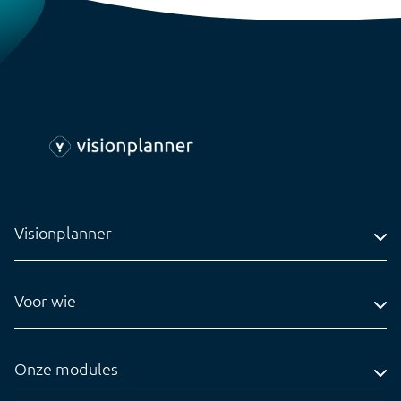
Visionplanner
Adres
Voor wie
Contact
Accountantskantoren
Tel: 0318-545020
Administratiekantoren
Onze modules
info@visionplanner.com
Ondernemingen
Compilation