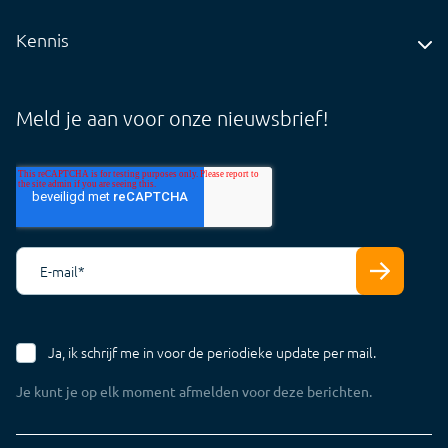
Insights
Kennis
Audit
Blog
Core
Whitepapers
Meld je aan voor onze nieuwsbrief!
Tarieven
Support Cloud
Support Offline
E-mail
*
Ja, ik schrijf me in voor de periodieke update per mail.
Je kunt je op elk moment afmelden voor deze berichten.