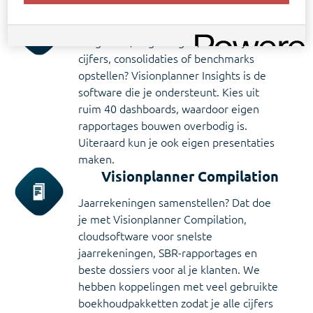
Zie in één oogopslag welk tarief voor jouw kantoor
Visionplanner Insights
van toepassing is
Prognoses, begrotingen, tussentijdse
Infine
cijfers, consolidaties of benchmarks
On-premise software voor samenstellen van
opstellen? Visionplanner Insights is de
jaarrekeningen
software die je ondersteunt. Kies uit
ruim 40 dashboards, waardoor eigen
rapportages bouwen overbodig is.
Uiteraard kun je ook eigen presentaties
maken.
Visionplanner Compilation
Jaarrekeningen samenstellen? Dat doe
je met Visionplanner Compilation,
cloudsoftware voor snelste
jaarrekeningen, SBR-rapportages en
beste dossiers voor al je klanten. We
hebben koppelingen met veel gebruikte
boekhoudpakketten zodat je alle cijfers