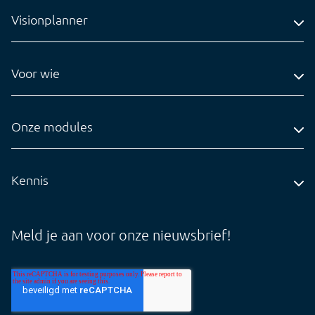
Visionplanner
Adres
Voor wie
Contact
Accountantskantoren
Tel: 0318-545020
Administratiekantoren
Onze modules
info@visionplanner.com
Ondernemingen
Compilation
Insights
Kennis
Audit
Blog
Core
Whitepapers
Meld je aan voor onze nieuwsbrief!
Tarieven
Support Cloud
Support Offline