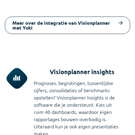
Zie in één oogopslag welk tarief voor jouw kantoor
van toepassing is
Infine
Meer over de integratie van Visionplanner
met Yuki
On-premise software voor samenstellen van
jaarrekeningen
Visionplanner insights
Prognoses, begrotingen, tussentijdse
cijfers, consolidaties of benchmarks
opstellen? Visionplanner Insights is de
software die je ondersteunt. Kies uit
ruim 40 dashboards, waardoor eigen
rapportages bouwen overbodig is.
Uiteraard kun je ook eigen presentaties
maken.