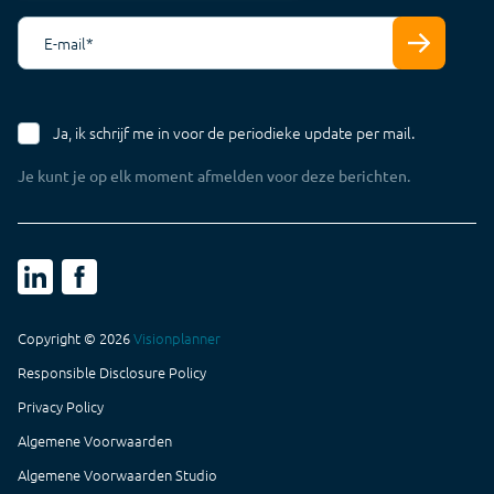
E-mail
*
Ja, ik schrijf me in voor de periodieke update per mail.
Je kunt je op elk moment afmelden voor deze berichten.
Copyright © 2026
Visionplanner
Maak een afspraak
Responsible Disclosure Policy
Privacy Policy
Login NL
Algemene Voorwaarden
Algemene Voorwaarden Studio