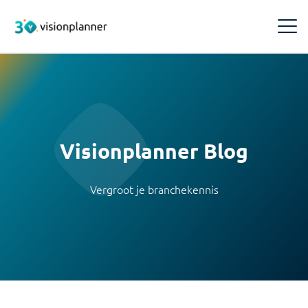
Producten
Visionplanner Compilation
Inzichten
Snel en betrouwbaar samenstellen
Visionplanner Blog
Events
Training & Support
Visionplanner Core
Meld je aan voor Visionplanner events, webinars of
een demo
Vergroot je branchekennis
Makkelijk en snel je administraties beheren
Trainingen
Over ons
Boek hier je Visionplanner training
Blogs
Visionplanner Insights
Over ons
Opinie en verdieping over de accountancybranche
Inzichten voor de beste adviezen en beslissingen
Visionplanner Cloud
Maak kennis met Visionplanner
Ontdek waar je terecht kunt voor je vragen over
Whitepapers
Visionplanner Cloud
Visionplanner Audit
Management team
Achtergronden voor slim softwaregebruik
Vereenvoudigt je controlewerk, zorgt voor naleving
Maak kennis met ons Management team
van regels en geeft helder inzicht
Infine Software