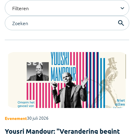
Podcast
Ga direct naar Mijn Infine voor updates en support
Experts
Filteren
Visionplanner PBC
Luister mee en ontdek hoe de accountancy van
Maak kennis met onze accountancy experts
morgen vorm krijgt
Ontvang in één keer compleet en correct
Visionplanner Offline
klantinformatie
Ontdek waar je terecht kunt voor je vragen over
Kwaliteit
Visionplanner Fans
Visionplanner Offline
Kwaliteit staat bij ons centraal
Visionplanner App
Hoe ervaren onze klanten Visionplanner? Je leest
het hier.
Altijd inzicht én eenvoudig mobiel ondertekenen
MLE
Vacatures
Ontdek waar je terecht kunt voor je vragen over
Kom werken bij Visionplanner
MLE
VAIA by Visionplanner
De geavanceerde AI-assistent die je helpt bij het
Contact
vertalen van cijfers naar inzicht
Bel of mail ons voor al je vragen
Voor ondernemingen
Visionplanner & Humanitas
Slimme rapportages die je ondersteunen in je groei
Kleine hulp, groot verschil in financiën
Connect Center
Verbind Visionplanner direct met al je bronnen
30 juli 2026
Evenement
Visionplanner tarieven
Yousri Mandour: "Verandering begint