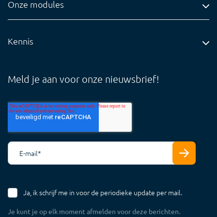
Administratiekantoren
Onze modules
info@visionplanner.com
Ondernemingen
Compilation
Insights
Kennis
Audit
Blog
Core
Whitepapers
Meld je aan voor onze nieuwsbrief!
Tarieven
Support Cloud
Support Offline
E-mail
*
Ja, ik schrijf me in voor de periodieke update per mail.
Je kunt je op elk moment afmelden voor deze berichten.