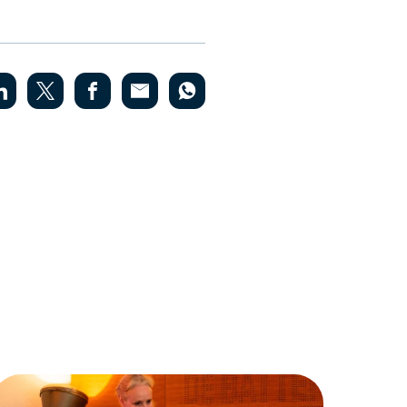
f voor jouw kantoor van toepassing is
nstellen van jaarrekeningen