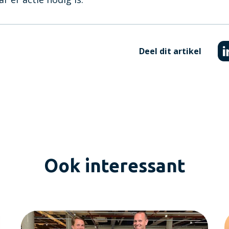
Visionplanner tarieven
Zie in één oogopslag welk tarie
Deel dit artikel
Infine
On-premise software voor same
Ook interessant