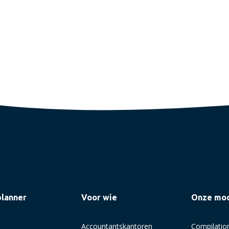
planner
Voor wie
Onze mo
Accountantskantoren
Compilatio