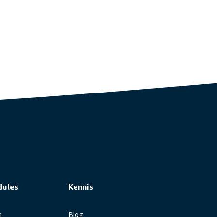
dules
Kennis
n
Blog