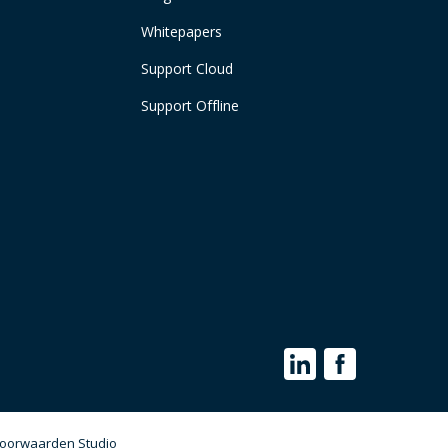
Whitepapers
Support Cloud
Support Offline
Maak een afspraak
Login NL
oorwaarden Studio