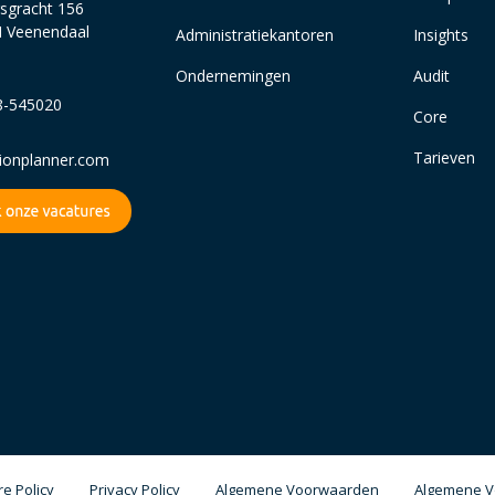
sgracht 156
 Veenendaal
Administratiekantoren
Insights
Ondernemingen
Audit
8-545020
Core
Tarieven
sionplanner.com
e Policy
Privacy Policy
Algemene Voorwaarden
Algemene V