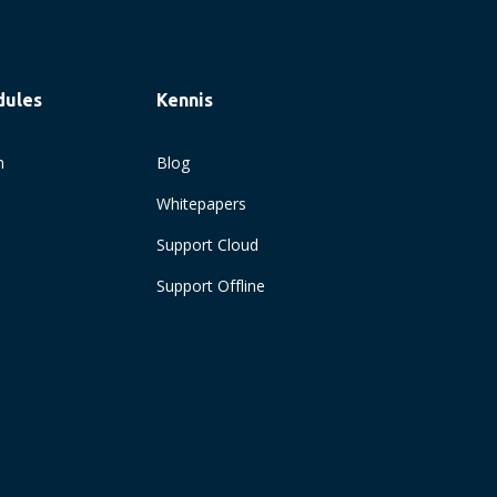
dules
Kennis
n
Blog
Whitepapers
Support Cloud
Support Offline
Maak een afspraak