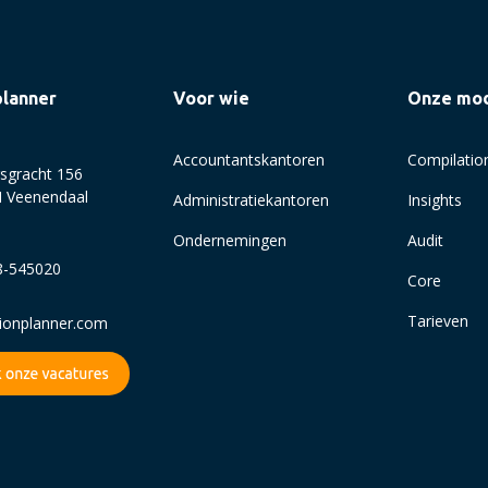
planner
Voor wie
Onze mo
Accountantskantoren
Compilatio
sgracht 156
 Veenendaal
Administratiekantoren
Insights
Ondernemingen
Audit
8-545020
Core
Tarieven
sionplanner.com