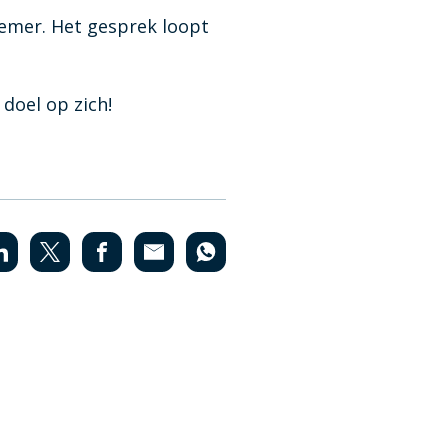
nemer. Het gesprek loopt
f voor jouw kantoor van toepassing is
doel op zich!
nstellen van jaarrekeningen