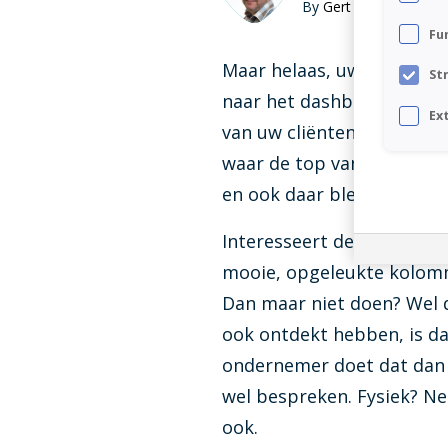
VAIA by Visionplanner
By
Gert Kwetters
De geavanceerde AI-assistent die je helpt
Fu
bij het vertalen van cijfers naar inzicht
Maar helaas, uw klant kijk
St
Connect Center
naar het dashboard dat u
Ex
Verbind Visionplanner direct met al je
van uw cliënten is. Overi
bronnen
waar de top van de wereld
en ook daar bleek dat de 
Infine
On-premise software voor samenstellen
van jaarrekeningen
Interesseert de onderneme
mooie, opgeleukte kolomm
Dan maar niet doen? Wel 
ook ontdekt hebben, is d
ondernemer doet dat dan g
wel bespreken. Fysiek? Nee
ook.