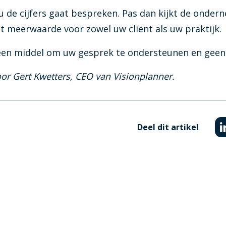
 u de cijfers gaat bespreken. Pas dan kijkt de onder
Visionplanner tarieven
ot meerwaarde voor zowel uw cliënt als uw praktijk.
Zie in één oogopslag welk tarie
een middel om uw gesprek te ondersteunen en geen 
Infine
On-premise software voor same
door Gert Kwetters, CEO van Visionplanner.
Deel dit artikel