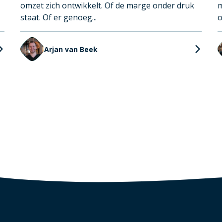
omzet zich ontwikkelt. Of de marge onder druk
m
staat. Of er genoeg...
o
Arjan van Beek