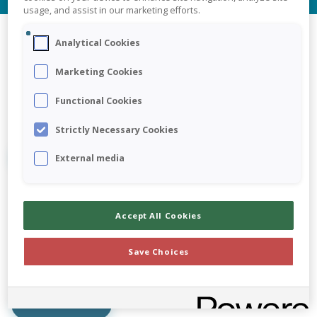
usage, and assist in our marketing efforts.
Analytical Cookies
Jaarrekening Samenstellen
Marketing Cookies
Functional Cookies
Efficiënt waar het kan, uitgebreid waar het moet
Strictly Necessary Cookies
Meer lezen
External media
Accept All Cookies
Tussentijdse Cijfers
Save Choices
Maand- en kwartaalrapportage met Visionplanner
Meer lezen