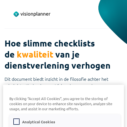
Hoe slimme checklists
de
kwaliteit
van je
dienstverlening verhogen
Dit document biedt inzicht in de filosofie achter het
administratiedossier van Visionplanner en de
belangrijke rol van checklists daarin. Er zijn sterke redenen
voor deze keuze, maar het is ook
By clicking “Accept All Cookies”, you agree to the storing of
cookies on your device to enhance site navigation, analyze site
belangrijk om andere perspectieven te overwegen.
usage, and assist in our marketing efforts.
We waarderen alle perspectieven en nodigen uit tot een
Analytical Cookies
open dialoog over dit onderwerp.