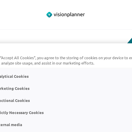
 “Accept All Cookies”, you agree to the storing of cookies on your device to e
 analyze site usage, and assist in our marketing efforts.
alytical Cookies
rketing Cookies
ant met
nctional Cookies
gning in
rictly Necessary Cookies
ternal media
n je klant laten