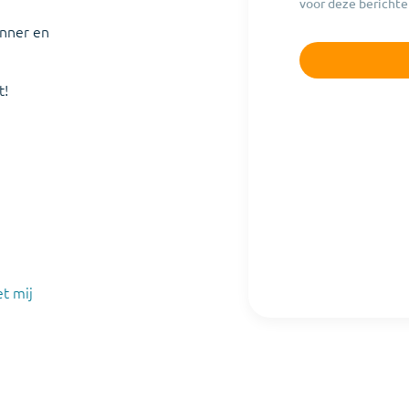
voor deze berichte
anner en
t!
t mij