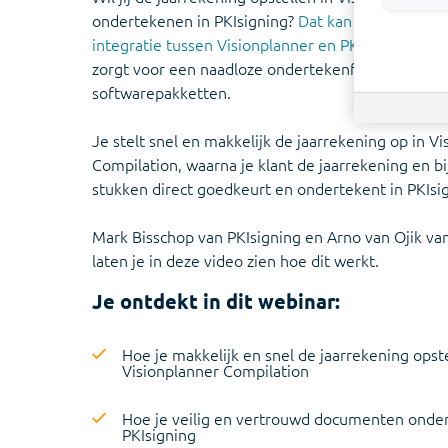
ondertekenen in PKIsigning?
Dat kan nu met de v
integratie tussen Visionplanner en PKIsigning
. De
zorgt voor een naadloze ondertekenflow tussen b
softwarepakketten.
Je stelt snel en makkelijk de jaarrekening op in V
Compilation, waarna je klant de jaarrekening en 
stukken direct goedkeurt en ondertekent in PKIsi
Mark Bisschop van PKIsigning en Arno van Ojik va
laten je in deze video zien hoe dit werkt.
Je ontdekt in dit webinar:
Hoe je makkelijk en snel de jaarrekening opste
Visionplanner Compilation
Hoe je veilig en vertrouwd documenten onde
PKIsigning