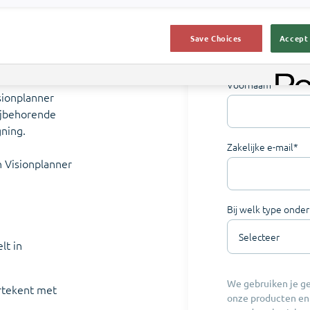
ernieuwde
ze koppeling
Save Choices
Accept 
eide
Bekijk de
Voornaam
*
isionplanner
bijbehorende
gning.
Zakelijke e-mail
*
n Visionplanner
Bij welk type onde
lt in
We gebruiken je g
rtekent met
onze producten en