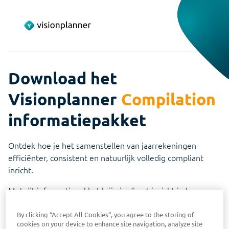
Download het
Visionplanner
Compilation
informatiepakket
Ontdek hoe je het samenstellen van jaarrekeningen
efficiënter, consistent en natuurlijk volledig compliant
inricht.
Met dit informatiepakket krijg je direct inzicht in hoe
Visionplanner Compilation jouw samenstelproces kan
ondersteunen, van automatische data-import tot digitale
By clicking “Accept All Cookies”, you agree to the storing of
cookies on your device to enhance site navigation, analyze site
ondertekening.