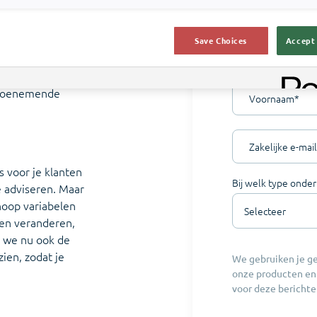
tief
jf, voor veel
Save Choices
Accept 
Bekijk de
financieel
 rol. Je creëert
n toenemende
Voornaam
*
Zakelijke e-mail
 voor je klanten
Bij welk type onde
e adviseren. Maar
oop variabelen
nen veranderen,
n we nu ook de
zien, zodat je
We gebruiken je g
onze producten en
voor deze berichte