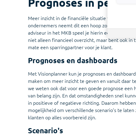
Prognoses in perspec
Meer inzicht in de financiële situatie van een bedri
ondernemers neemt dit een hoop zorgen weg. Als 
adviseur in het MKB speel je hierin een belangrijke
niet alleen financieel overzicht, maar bent ook i
mate een sparringpartner voor je klant.
Prognoses en dashboards
Met Visionplanner kun je prognoses en dashboards
maken om meer inzicht te geven en vanuit daar t
we weten ook dat voor een goede prognose een h
van belang zijn. En dat omstandigheden snel kun
in positieve of negatieve richting. Daarom hebbe
mogelijkheid om verschillende scenario’s te laten 
klanten op alles voorbereid zijn.
Scenario's