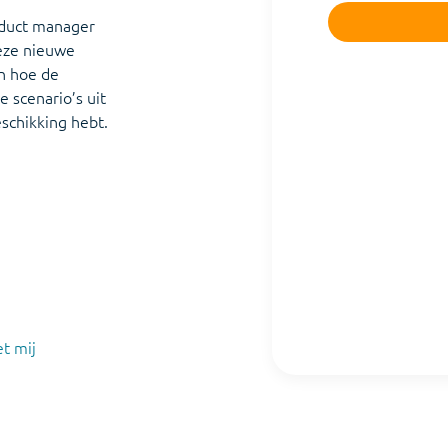
roduct manager
deze nieuwe
en hoe de
 scenario’s uit
eschikking hebt.
t mij