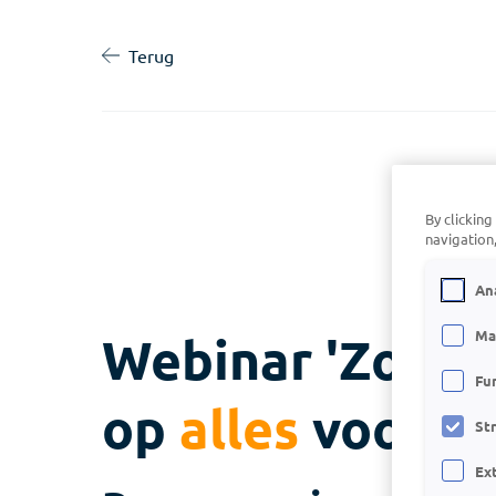
Terug
By clicking
navigation,
An
Webinar 'Zo ben
Ma
Fu
op
alles
voorber
St
Ex