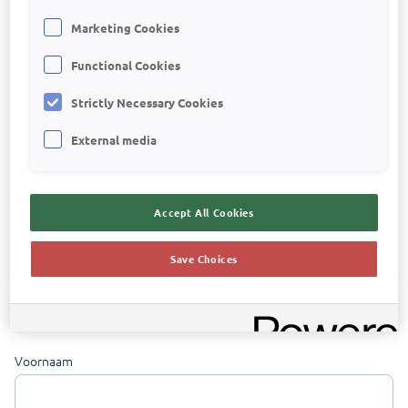
werkt
Marketing Cookies
ontdek je hoe Visionplanner jou ondersteunt bij
Functional Cookies
efficiënt samenstellen, controleren en adviseren
Strictly Necessary Cookies
maak je een prijsberekening
External media
Accept All Cookies
Save Choices
Maak een vrijblijvende afspraak
Voornaam