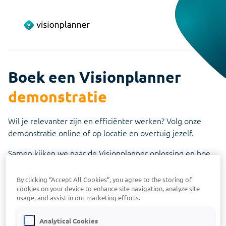
Boek een Visionplanner
demonstratie
Wil je relevanter zijn en efficiënter werken? Volg onze
demonstratie online of op locatie en overtuig jezelf.
Samen kijken we naar de Visionplanner oplossing en hoe
dat in jouw situatie tot toegevoegde waarde leidt.
By clicking “Accept All Cookies”, you agree to the storing of
Tijdens de persoonlijke demonstratie van Visionplanner ga
cookies on your device to enhance site navigation, analyze site
je in gesprek met een ervaren adviseur en:
usage, and assist in our marketing efforts.
Analytical Cookies
bespreek je jouw wens(en) en zie je hoe Visionplanner