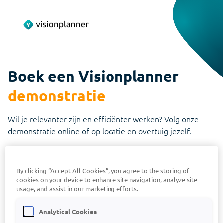
Boek een Visionplanner
demonstratie
Wil je relevanter zijn en efficiënter werken? Volg onze
demonstratie online of op locatie en overtuig jezelf.
Samen kijken we naar de Visionplanner oplossing en hoe
dat in jouw situatie tot toegevoegde waarde leidt.
By clicking “Accept All Cookies”, you agree to the storing of
cookies on your device to enhance site navigation, analyze site
Tijdens de persoonlijke demonstratie van Visionplanner ga
usage, and assist in our marketing efforts.
je in gesprek met een ervaren adviseur en:
Analytical Cookies
bespreek je jouw wens(en) en zie je hoe Visionplanner