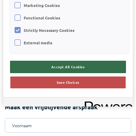
werkt
Marketing Cookies
ontdek je hoe Visionplanner jou ondersteunt bij
Functional Cookies
efficiënt samenstellen, controleren en adviseren
Strictly Necessary Cookies
maak je een prijsberekening
External media
Accept All Cookies
Save Choices
Maak een vrijblijvende afspraak
Voornaam