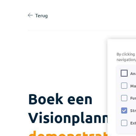
Terug
By clicking
navigation,
An
Ma
Boek een
Fu
St
Visionplanner
Ex