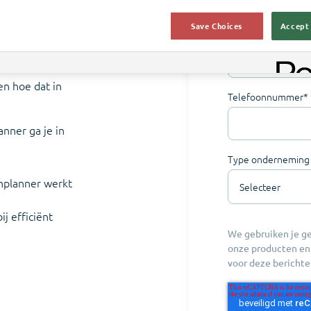
Naam onderne
Save Choices
Accept 
onze
f.
E-mail
*
en hoe dat in
Telefoonnummer
*
anner ga je in
Type onderneming
onplanner werkt
j efficiënt
We gebruiken je g
onze producten en
voor deze berichte