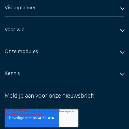
Visionplanner
Adres
Voor wie
Contact
Accountantskantoren
Tel: 0318-545020
Administratiekantoren
Onze modules
info@visionplanner.com
Ondernemingen
Compilation
Insights
Kennis
Audit
Blog
Core
Whitepapers
Meld je aan voor onze nieuwsbrief!
Tarieven
Support Cloud
Support Offline