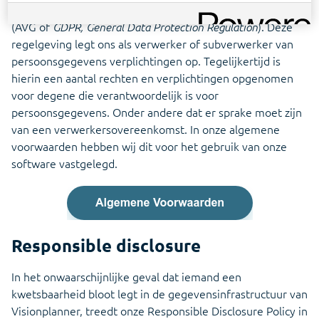
Zie in één oogopslag welk tarief voor jouw kantoor
onder de Algemene Verordening Gegevensbescherming
van toepassing is
(AVG of
). Deze
GDPR, General Data Protection Regulation
regelgeving legt ons als verwerker of subverwerker van
Infine
persoonsgegevens verplichtingen op. Tegelijkertijd is
On-premise software voor samenstellen van
hierin een aantal rechten en verplichtingen opgenomen
jaarrekeningen
voor degene die verantwoordelijk is voor
persoonsgegevens. Onder andere dat er sprake moet zijn
van een verwerkersovereenkomst. In onze algemene
voorwaarden hebben wij dit voor het gebruik van onze
software vastgelegd.
Responsible disclosure
In het onwaarschijnlijke geval dat iemand een
kwetsbaarheid bloot legt in de gegevensinfrastructuur van
Visionplanner, treedt onze Responsible Disclosure Policy in