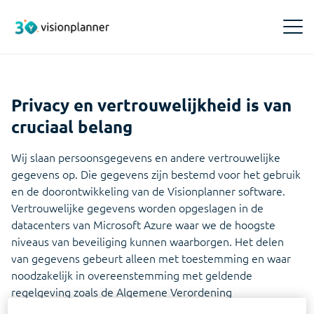
Producten
Privacy en vertrouwelijkheid is van
cruciaal belang
Visionplanner Compilation
Inzichten
Snel en betrouwbaar samenstellen
Wij slaan persoonsgegevens en andere vertrouwelijke
Events
Training & Support
gegevens op. Die gegevens zijn bestemd voor het gebruik
Visionplanner Core
Meld je aan voor Visionplanner events, webinars of
en de doorontwikkeling van de Visionplanner software.
een demo
Makkelijk en snel je administraties beheren
Trainingen
Over ons
Vertrouwelijke gegevens worden opgeslagen in de
Boek hier je Visionplanner training
datacenters van Microsoft Azure waar we de hoogste
Blogs
Visionplanner Insights
Over ons
Opinie en verdieping over de accountancybranche
niveaus van beveiliging kunnen waarborgen. Het delen
Inzichten voor de beste adviezen en beslissingen
Visionplanner Cloud
Maak kennis met Visionplanner
van gegevens gebeurt alleen met toestemming en waar
Ontdek waar je terecht kunt voor je vragen over
noodzakelijk in overeenstemming met geldende
Whitepapers
Visionplanner Cloud
Visionplanner Audit
Management team
Achtergronden voor slim softwaregebruik
regelgeving zoals de Algemene Verordening
Vereenvoudigt je controlewerk, zorgt voor naleving
Maak kennis met ons Management team
van regels en geeft helder inzicht
Gegevensbescherming.
Lees meer over onze cloud
Infine Software