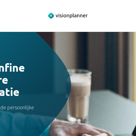
nfine
re
atie
ide persoonlijke